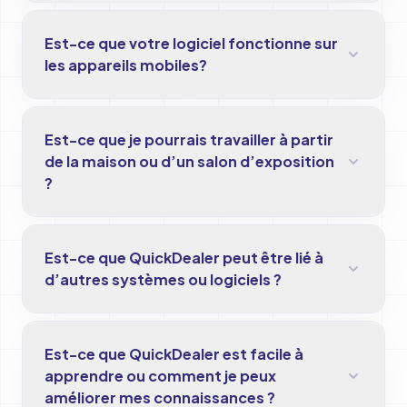
OUI, notre application permet le calcul en
Est-ce que votre logiciel fonctionne sur
temps réel de le prime avec plusieurs
les appareils mobiles?
compagnies d’assurance, soit Industriel
Alliance (IA), Sym-Tech, Humania.
Oui. L’interface Web vous permet
Est-ce que je pourrais travailler à partir
d’accéder à l’information à partir d'un
de la maison ou d’un salon d’exposition
téléphone intelligent, mais nous suggérons
?
l’utilisation via une tablette ou un ordinateur
utilisant votre navigateur Web.
Oui. Grâce à l’internet, vous pourrez
Est-ce que QuickDealer peut être lié à
accéder à toute l’information dont vous
d’autres systèmes ou logiciels ?
aurez besoins, celle-ci étant centraliser sur
notre serveur sécurisé. De plus, aucune
Oui. Il est possible de lier des logiciels de
installation est nécessaire, vous ouvrer
Est-ce que QuickDealer est facile à
comptabilité, de CRM, gestion d’atelier de
votre navigateur Web.
apprendre ou comment je peux
service etc… Nous vous proposons de
améliorer mes connaissances ?